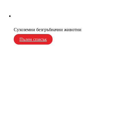
Сухоземни безгръбначни животни
Пълен списък