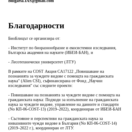
Bulgaria.IAS@gmail.com
Благодарности
БиоБлицът се организира от:
- Институт по биоразнообразие и екосистемни изследвания,
Българска академия на науките (ИБЕИ-БАН), и
- Лесотехнически университет (ЛТУ)
В рамките на COST Акция CA17122 „Повишаване на
познанията за чуждите видове с помощта на гражданската
наука“ (Alien CSI), съфинансирана от Фонд „Научни
изследвания“ със следните проекти:
- Повишаване на познанията за чуждите видове с помощта на
гражданската наука: Подходи за изпълнение на гражданската
наука за чуждите видове, управление на данните и стандарти
(No КП-06-COST-13) (2019–2022), координиран от ИБЕИ-БАН
- Състояние и перспективи на гражданската наука за
инвазивните чужди видове в България (No КП-06-COST-14)
(2019–2022 г.), координиран от ЛТУ.