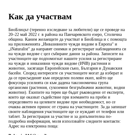
Как да участвам
БиоБлицът (теренно изследване за любители) ще се проведе на
20–22 май 2022 г. в района на Панчаревското езеро, Столична
община. Каним желаещите да участват в БиоБлицa и с помощта
на приложенията „Инвазивните чужди видове в Европа“ и
„iNaturalist“ да направят снимки и регистрират наблюденията си
на чужди видове с цел събиране данни за района. Записите на
участниците ще подпомогнат нашите усилия за регистриране
на чужди и инвазивни чужди видове (ИЧВ) растения и
животни, засягащи Европейския съюз, България и Дунавския
басейн. Според интересите си участниците могат да изберат и
да се присъединят към определен полеви екип, който ще
фокусира усилията си към дадена таксономична група
организми (растения, сухоземни безгръбначни животни, водни
животни). Екипите на терен ще бъдат ръководени от експерти,
които ще оказват съдействие при вземането на проби и
определянето на целевите видове при необходимост, но се
очаква активен принос от страна на участниците. За да запишат
своите наблюдения участниците ще се нуждаят от телефон или
таблет. За регистрация за участие и за допълнителна по-
подробна информация, моля използвайте следните контакти:
Адрес на електронна поща: