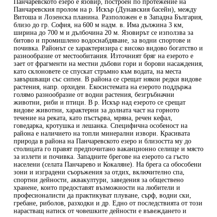
Панчаревското езеро е язовир, построен по протежение на
Панчаревския пролом на р. Искър (Дунавския басейн), между
Витоша и Лозенска планина. Разположен е в Западна България,
близо до гр. София, на 600 м надм. в. Има дължина 3 км,
ширина до 700 м и дълбочина 20 м. Язовирът се използва за
битово и промишлено водоснабдяване, за водни спортове и
почивка. Районът се характеризира с високо видово богатство и
разнообразие от местообитания. Източният бряг на езерото е
зает от фрагменти на местни дъбови гори и борови насаждения,
като склоновете се спускат стръмно към водата, на места
завършващи със сипеи. В района се срещат някои редки видове
растения, напр. орхидеи. Екосистемата на езерото поддържа
голямо разнообразие от водни растения, безгръбначни
животни, риби и птици. В р. Искър над езерото се срещат
видове животни, характерни за долната част на горното
течение на реката, като пъстърва, мряна, речен кефал,
говедарка, кротушка и лешанка. Специфична особеност на
района е наличието на топли минерални извори. Красивата
природа в района на Панчаревското езеро и близостта му до
столицата го правят предпочитано ваканционно селище и място
за излети и почивка. Западните брегове на езерото са гъсто
населени (селата Панчарево и Кокаляне). На брега са обособени
зони и изградени съоръжения за отдих, включително спа,
спортни дейности, аквакултури, заведения за обществено
хранене, които предоставят възможности на любители и
професионалисти да практикуват плуване, сърф, водни ски,
гребане, риболов, разходки и др. Едно от последствията от този
нарастващ натиск от човешките дейности е въвеждането и