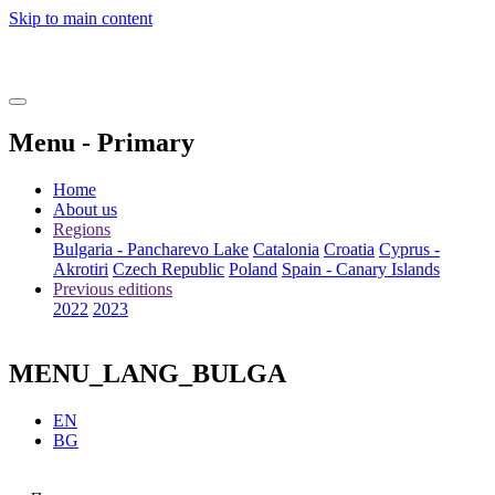
Skip to main content
Menu - Primary
Home
About us
Regions
Bulgaria - Pancharevo Lake
Catalonia
Croatia
Cyprus -
Akrotiri
Czech Republic
Poland
Spain - Canary Islands
Previous editions
2022
2023
MENU_LANG_BULGA
EN
BG