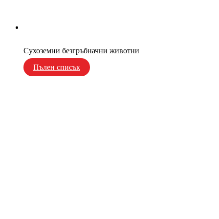
Сухоземни безгръбначни животни
Пълен списък