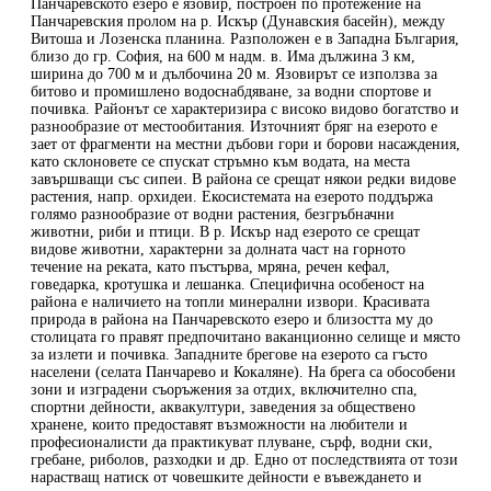
Панчаревското езеро е язовир, построен по протежение на
Панчаревския пролом на р. Искър (Дунавския басейн), между
Витоша и Лозенска планина. Разположен е в Западна България,
близо до гр. София, на 600 м надм. в. Има дължина 3 км,
ширина до 700 м и дълбочина 20 м. Язовирът се използва за
битово и промишлено водоснабдяване, за водни спортове и
почивка. Районът се характеризира с високо видово богатство и
разнообразие от местообитания. Източният бряг на езерото е
зает от фрагменти на местни дъбови гори и борови насаждения,
като склоновете се спускат стръмно към водата, на места
завършващи със сипеи. В района се срещат някои редки видове
растения, напр. орхидеи. Екосистемата на езерото поддържа
голямо разнообразие от водни растения, безгръбначни
животни, риби и птици. В р. Искър над езерото се срещат
видове животни, характерни за долната част на горното
течение на реката, като пъстърва, мряна, речен кефал,
говедарка, кротушка и лешанка. Специфична особеност на
района е наличието на топли минерални извори. Красивата
природа в района на Панчаревското езеро и близостта му до
столицата го правят предпочитано ваканционно селище и място
за излети и почивка. Западните брегове на езерото са гъсто
населени (селата Панчарево и Кокаляне). На брега са обособени
зони и изградени съоръжения за отдих, включително спа,
спортни дейности, аквакултури, заведения за обществено
хранене, които предоставят възможности на любители и
професионалисти да практикуват плуване, сърф, водни ски,
гребане, риболов, разходки и др. Едно от последствията от този
нарастващ натиск от човешките дейности е въвеждането и