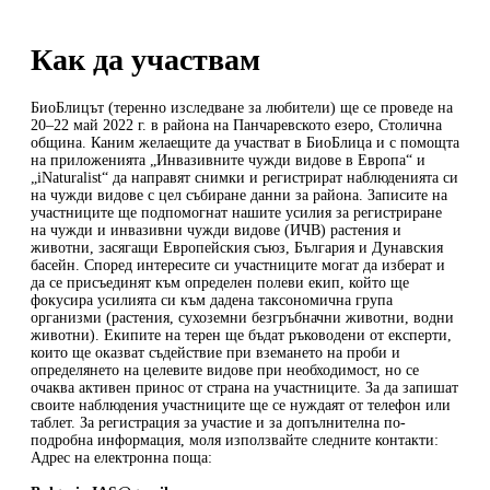
Как да участвам
БиоБлицът (теренно изследване за любители) ще се проведе на
20–22 май 2022 г. в района на Панчаревското езеро, Столична
община. Каним желаещите да участват в БиоБлицa и с помощта
на приложенията „Инвазивните чужди видове в Европа“ и
„iNaturalist“ да направят снимки и регистрират наблюденията си
на чужди видове с цел събиране данни за района. Записите на
участниците ще подпомогнат нашите усилия за регистриране
на чужди и инвазивни чужди видове (ИЧВ) растения и
животни, засягащи Европейския съюз, България и Дунавския
басейн. Според интересите си участниците могат да изберат и
да се присъединят към определен полеви екип, който ще
фокусира усилията си към дадена таксономична група
организми (растения, сухоземни безгръбначни животни, водни
животни). Екипите на терен ще бъдат ръководени от експерти,
които ще оказват съдействие при вземането на проби и
определянето на целевите видове при необходимост, но се
очаква активен принос от страна на участниците. За да запишат
своите наблюдения участниците ще се нуждаят от телефон или
таблет. За регистрация за участие и за допълнителна по-
подробна информация, моля използвайте следните контакти:
Адрес на електронна поща: