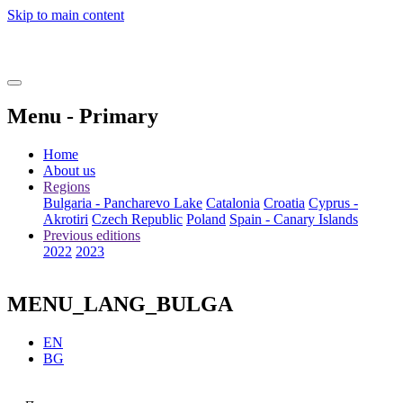
Skip to main content
Menu - Primary
Home
About us
Regions
Bulgaria - Pancharevo Lake
Catalonia
Croatia
Cyprus -
Akrotiri
Czech Republic
Poland
Spain - Canary Islands
Previous editions
2022
2023
MENU_LANG_BULGA
EN
BG